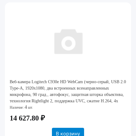
Веб-камера Logitech C930e HD WebCam (черно-серый, USB 2.0
Type-A, 1920x1080, два встроенных всенаправленных
микрофона, 90 град., автофокус, защитная шторка объектива,
технология Rightlight 2, поддержка UVC, сжатие H.264, 4x
4
зум, Business) [ 960-000972 ]
Наличие:
шт.
14 627.80 ₽
В корзину