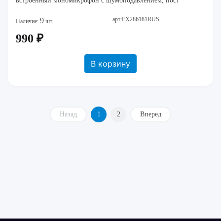
встроенный мономикрофон с шумоподавлением, пост
арт:EX286181RUS
9
Наличие:
шт.
990 ₽
В корзину
Назад
1
2
Вперед