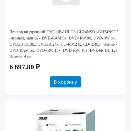
Привод внутренний DVD±RW HLDS GH24NSD1/GH24NSD5
(черный, запись - DVD-RAM:5x, DVD+RW:8x, DVD-RW:6x,
DVD±R DL:8x, DVD±R:24x, CD-RW:24x, CD-R:48x, чтение -
DVD-RAM:5x, DVD+RW:13x, DVD-RW: 16x, DVD±R DL:12x,
9
DVD±R:16x, DVD-ROM:16x, CD-RW:40x, CD-R:48x, CD-RO
Наличие:
шт.
6 697.80 ₽
В корзину