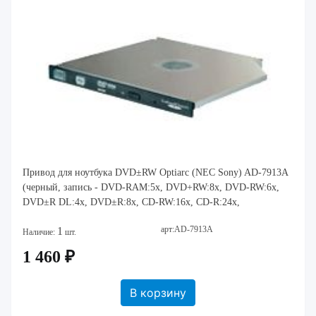
Привод для ноутбука DVD±RW Optiarc (NEC Sony) AD-7913A
(черный, запись - DVD-RAM:5x, DVD+RW:8x, DVD-RW:6x,
DVD±R DL:4x, DVD±R:8x, CD-RW:16x, CD-R:24x,
арт:AD-7913A
1
Наличие:
шт.
1 460 ₽
В корзину