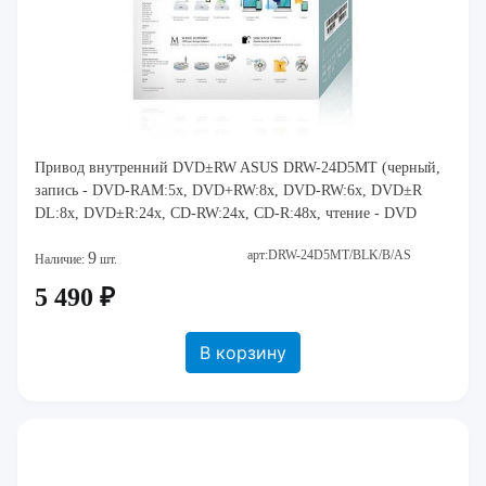
Привод внутренний DVD±RW ASUS DRW-24D5MT (черный,
запись - DVD-RAM:5x, DVD+RW:8x, DVD-RW:6x, DVD±R
DL:8x, DVD±R:24x, CD-RW:24x, CD-R:48x, чтение - DVD
арт:DRW-24D5MT/BLK/B/AS
9
Наличие:
шт.
5 490 ₽
В корзину