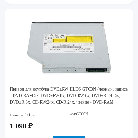
Привод для ноутбука DVD±RW HLDS GTC0N (черный, запись
- DVD-RAM:5x, DVD+RW:8x, DVD-RW:6x, DVD±R DL:6x,
DVD±R:8x, CD-RW:24x, CD-R:24x, чтение - DVD-RAM
арт:GTC0N
10
Наличие:
шт.
1 090 ₽