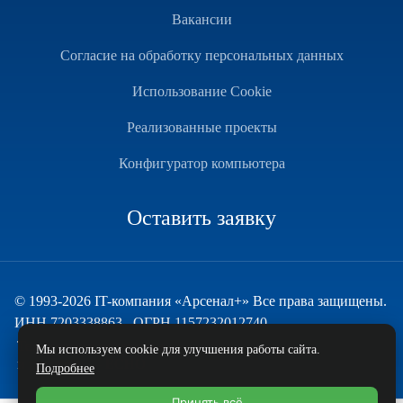
Вакансии
Согласие на обработку персональных данных
Использование Cookie
Реализованные проекты
Конфигуратор компьютера
Оставить заявку
© 1993-2026 IT-компания «Арсенал+» Все права защищены.
ИНН 7203338863 , ОГРН 1157232012740
Техническая поддержка
Мы используем cookie для улучшения работы сайта.
и развитие — ECHO
Подробнее
Принять всё