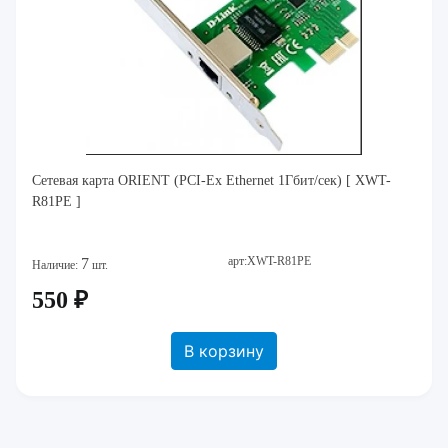
Сетевая карта ORIENT (PCI-Ex Ethernet 1Гбит/сек) [ XWT-
R81PE ]
арт:XWT-R81PE
7
Наличие:
шт.
550 ₽
В корзину