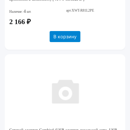
арт:XWT-R81L2PE
4
Наличие:
шт.
2 166 ₽
В корзину