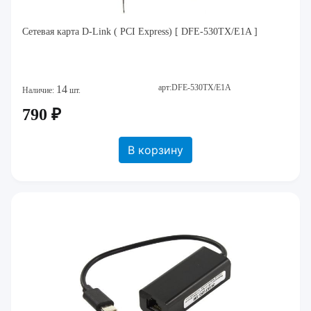
Сетевая карта D-Link ( PCI Express) [ DFE-530TX/E1A ]
арт:DFE-530TX/E1A
14
Наличие:
шт.
790 ₽
В корзину