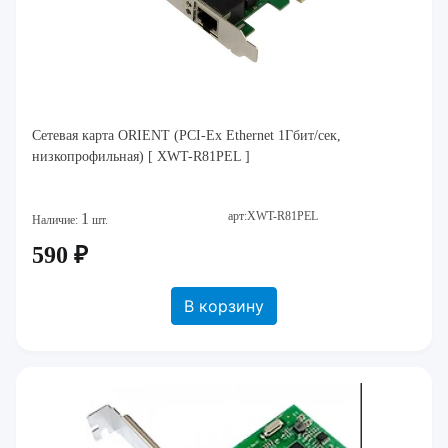
Сетевая карта ORIENT (PCI-Ex Ethernet 1Гбит/сек,
низкопрофильная) [ XWT-R81PEL ]
арт:XWT-R81PEL
1
Наличие:
шт.
590 ₽
В корзину