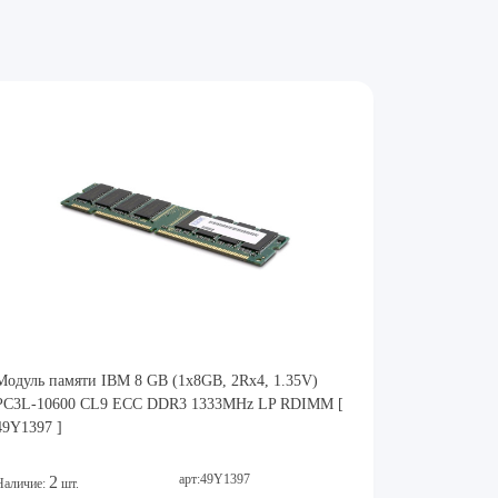
Модуль памяти IBM 8 GB (1x8GB, 2Rx4, 1.35V)
PC3L-10600 CL9 ECC DDR3 1333MHz LP RDIMM [
49Y1397 ]
арт:49Y1397
2
Наличие:
шт.