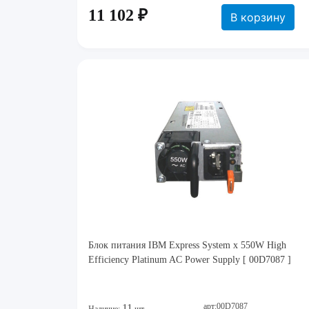
11 102 ₽
В корзину
Блок питания IBM Express System x 550W High
Efficiency Platinum AC Power Supply [ 00D7087 ]
арт:00D7087
11