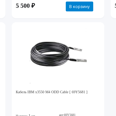
5 500 ₽
В корзину
Кабель IBM x3550 M4 ODD Cable [ 69Y5681 ]
арт:69Y5681
1