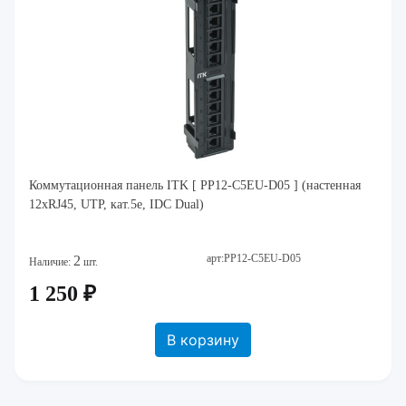
Коммутационная панель ITK [ PP12-C5EU-D05 ] (настенная
12хRJ45, UTP, кат.5е, IDC Dual)
арт:PP12-C5EU-D05
2
Наличие:
шт.
1 250 ₽
В корзину