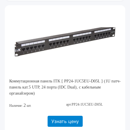
Коммутационная панель ITK [ PP24-1UC5EU-D05L ] (1U патч-
панель кат.5 UTP, 24 порта (IDC Dual), с кабельным
органайзером)
арт:PP24-1UC5EU-D05L
2
Наличие:
шт.
Узнать цену