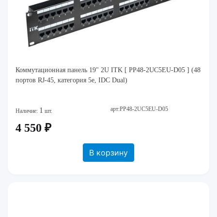
Коммутационная панель 19" 2U ITK [ PP48-2UC5EU-D05 ] (48
портов RJ-45, категория 5e, IDC Dual)
арт:PP48-2UC5EU-D05
1
Наличие:
шт.
4 550 ₽
В корзину