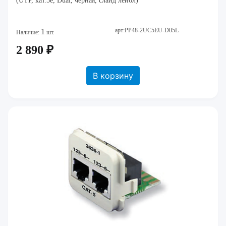
(UTP, кат.5e, Dual, черная, слайд лейбл)
арт:PP48-2UC5EU-D05L
1
Наличие:
шт.
2 890 ₽
В корзину