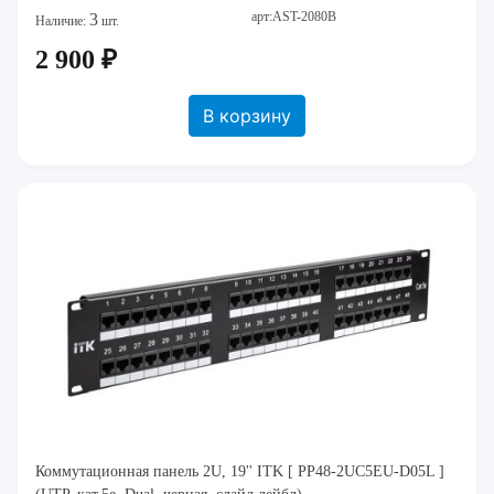
арт:AST-2080B
3
Наличие:
шт.
2 900 ₽
В корзину
Коммутационная панель 2U, 19'' ITK [ PP48-2UC5EU-D05L ]