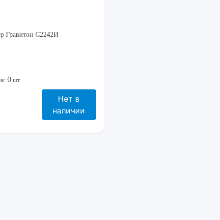
ер Гравитон С2242И
0
ие:
шт.
Нет в
наличии