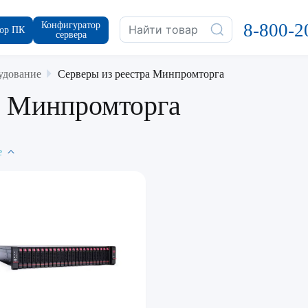
Конфигуратор
8-800-2
ор ПК
сервера
удование
Серверы из реестра Минпромторга
а Минпромторга
е