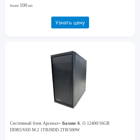
100
более
шт.
Узнать цену
Системный блок Арсенал+
Баланс 6
, i5 12400/16GB
DDR5/SSD M.2 1TB/HDD 2TB/500W