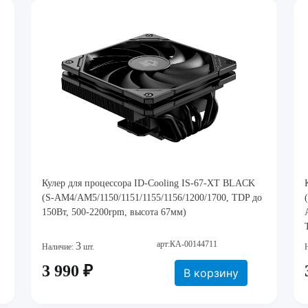
Кулер для процессора ID-Cooling IS-67-XT BLACK
(S-AM4/AM5/1150/1151/1155/1156/1200/1700, TDP до
150Вт, 500-2200rpm, высота 67мм)
арт:КА-00144711
3
Наличие:
шт.
3 990 ₽
В корзину