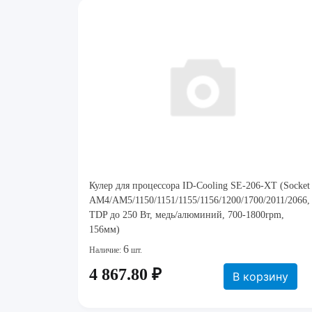
Кулер для процессора ID-Cooling SE-206-XT (Socket
AM4/AM5/1150/1151/1155/1156/1200/1700/2011/2066,
TDP до 250 Вт, медь/алюминий, 700-1800rpm,
156мм)
6
Наличие:
шт.
4 867.80 ₽
В корзину