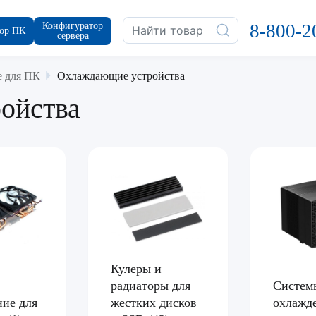
Конфигуратор
8-800-2
ор ПК
сервера
 для ПК
Охлаждающие устройства
ойства
Кулеры и
радиаторы для
Систем
ие для
жестких дисков
охлажд