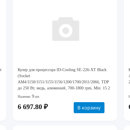
t
Кулер для процессора ID-Cooling SE-226-XT Black
(Socket
AM4/1150/1151/1155/1156/1200/1700/2011/2066, TDP
до 250 Вт, медь, алюминий, 700-1800 rpm, Min: 15.2
dBA, Max: 35.2 dBA, винтовое крепление, 1
9
Наличие:
шт.
вентилятор, 120x120x25 мм, 76.16 CFM, 4-pin PWM,
6 697.80 ₽
Hydro dy
В корзину