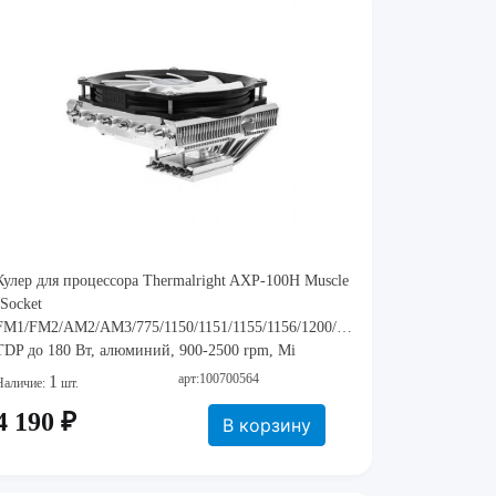
Кулер для процессора Thermalright AXP-100H Muscle
(Socket
FM1/FM2/AM2/AM3/775/1150/1151/1155/1156/1200/1366,
TDP до 180 Вт, алюминий, 900-2500 rpm, Mi
арт:100700564
1
Наличие:
шт.
4 190 ₽
В корзину