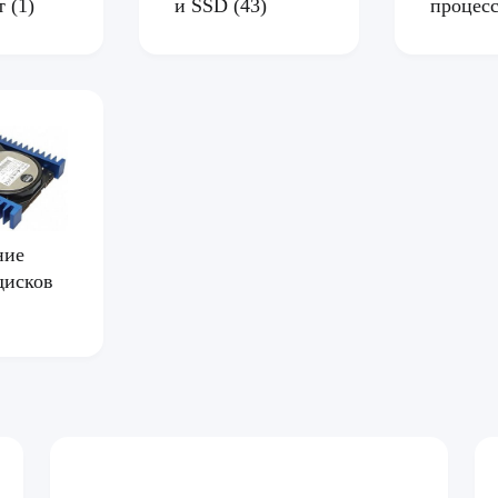
рт
(1)
и SSD
(43)
процес
ние
дисков