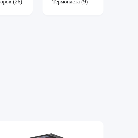
соров
(26)
Термопаста
(9)