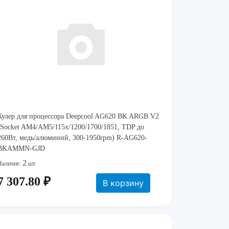
Кулер для процессора Deepcool AG620 BK ARGB V2
(Socket AM4/AM5/115x/1200/1700/1851, TDP до
260Вт, медь/алюминий, 300-1950rpm) R-AG620-
BKAMMN-GJD
2
Наличие:
шт.
7 307.80 ₽
В корзину