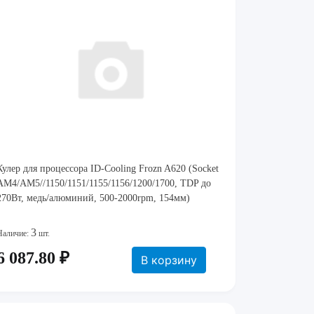
Кулер для процессора ID-Cooling Frozn A620 (Socket
AM4/AM5//1150/1151/1155/1156/1200/1700, TDP до
270Вт, медь/алюминий, 500-2000rpm, 154мм)
3
Наличие:
шт.
6 087.80 ₽
В корзину