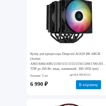
Кулер для процессора Deepcool AG620 BK ARGB
(Socket
AM3/AM4/AM5/1150/1151/1155/1156/1200/1700/2011/
TDP до 260 Вт, медь, алюминий, 300-1850 rpm)
арт:КА-00145121
1
Наличие:
шт.
6 990 ₽
В корзину