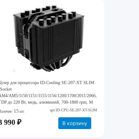
Кулер для процессора ID-Cooling SE-207-XT SLIM
(Socket
AM4/AM5/1150/1151/1155/1156/1200/1700/2011/2066,
TDP до 220 Вт, медь, алюминий, 700-1800 rpm, M
арт:ID-CPU-SE-207-XT-SLIM
15
Наличие:
шт.
3 990 ₽
В корзину