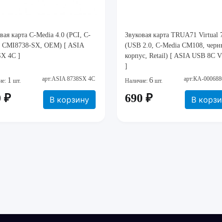
вая карта C-Media 4.0 (PCI, C-
Звуковая карта TRUA71 Virtual 
a CMI8738-SX, OEM) [ ASIA
(USB 2.0, C-Media CM108, чер
SX 4C ]
корпус, Retail) [ ASIA USB 8C 
]
арт:ASIA 8738SX 4C
арт:КА-000688
1
6
ие:
шт.
Наличие:
шт.
 ₽
690 ₽
В корзину
В корз