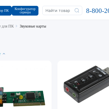
Конфигуратор
8-800-2
ор ПК
сервера
 для ПК
Звуковые карты
е