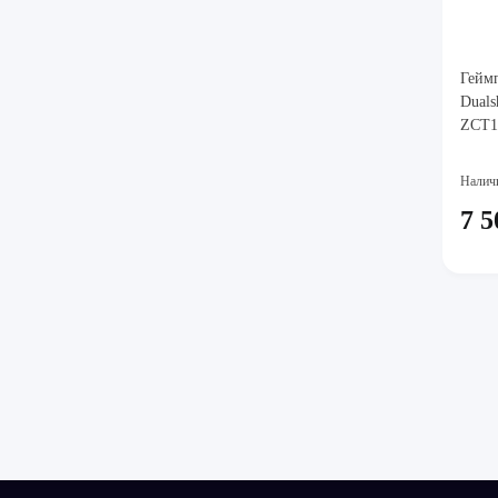
Геймп
Duals
ZCT1
Налич
7 5