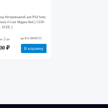
ад беспроводной для PS4 Sony
hock 4 Cont Magma Red [ CUH-
: SCEE ]
арт:КА-00049725
2
ие:
шт.
00 ₽
В корзину