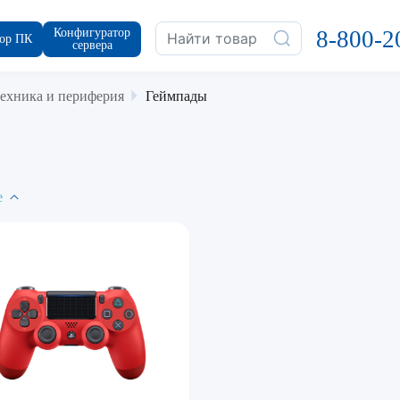
Конфигуратор
8-800-2
ор ПК
сервера
ехника и периферия
Геймпады
е