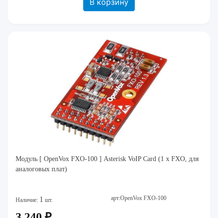
В корзину
Модуль [ OpenVox FXO-100 ] Asterisk VoIP Card (1 x FXO, для
аналоговых плат)
арт:OpenVox FXO-100
1
Наличие:
шт.
3 240 ₽