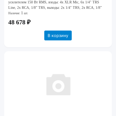
усилителем 150 Вт RMS, входы: 4x XLR Mic, 6x 1/4" TRS
Line, 2x RCA, 1/8” TRS, выходы: 2x 1/4" TRS, 2x RCA, 1/8”
1
TRS Headphones, 2х стойки, микрофон, кабели
Наличие:
шт.
48 678 ₽
В корзину