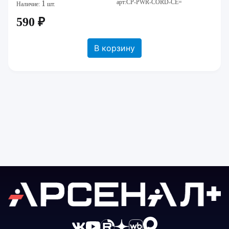
арт:CP-PWR-CORD-CE=
1
Наличие:
шт.
590 ₽
В корзину