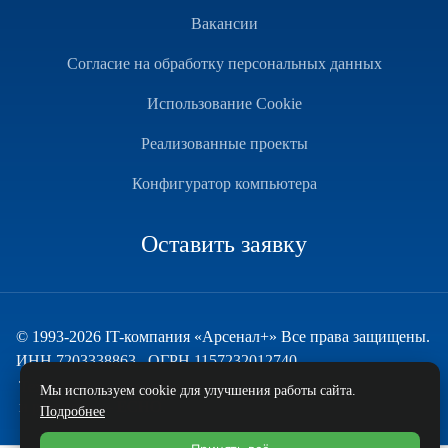
Вакансии
Согласие на обработку персональных данных
Использование Cookie
Реализованные проекты
Конфигуратор компьютера
Оставить заявку
© 1993-2026 IT-компания «Арсенал+» Все права защищены.
ИНН 7203338863 , ОГРН 1157232012740
Техническая поддержка
Мы используем cookie для улучшения работы сайта.
и развитие — ECHO
Подробнее